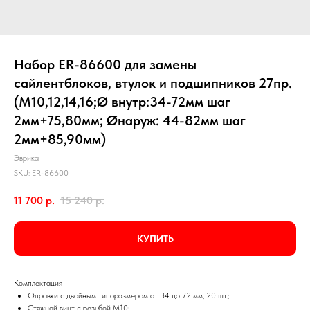
Набор ER-86600 для замены
сайлентблоков, втулок и подшипников 27пр.
(М10,12,14,16;Ø внутр:34-72мм шаг
2мм+75,80мм; Øнаруж: 44-82мм шаг
2мм+85,90мм)
Эврика
SKU:
ER-86600
11 700
р.
15 240
р.
КУПИТЬ
Комплектация
Оправки с двойным типоразмером от 34 до 72 мм, 20 шт.;
Стяжной винт с резьбой М10;