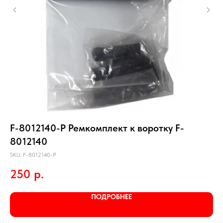
F-8012140-P Ремкомплект к воротку F-
1/
8012140
SKU
SKU:
F-8012140-P
2
250
р.
ПОДРОБНЕЕ