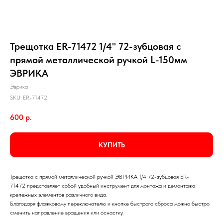
Трещотка ER-71472 1/4" 72-зубцовая с
прямой металлической ручкой L-150мм
ЭВРИКА
Эврика
SKU:
ER-71472
600
р.
КУПИТЬ
Трещотка с прямой металлической ручкой ЭВРИКА 1/4 72-зубцовая ER-
71472 представляет собой удобный инструмент для монтажа и демонтажа
крепежных элементов различного вида.
Благодаря флажковому переключателю и кнопке быстрого сброса можно быстро
сменить направление вращения или оснастку.