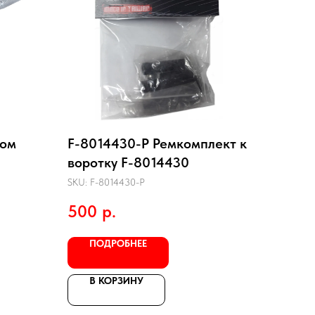
ром
F-8014430-P Ремкомплект к
воротку F-8014430
SKU:
F-8014430-P
500
р.
ПОДРОБНЕЕ
В КОРЗИНУ