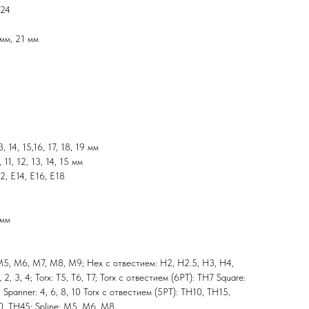
E24
 мм, 21 мм
3, 14, 15,16, 17, 18, 19 мм
 11, 12, 13, 14, 15 мм
2, E14, E16, E18
 мм
 M5, M6, M7, M8, M9; Hex с отвестием: H2, Н2.5, Н3, Н4,
, 2, 3, 4; Torx: T5, Т6, Т7; Torx с отвестием (6PT): TH7 Square:
10; Spanner: 4, 6, 8, 10 Torx с отвестием (5PT): TH10, TH15,
, TH45; Spline: M5, M6, M8