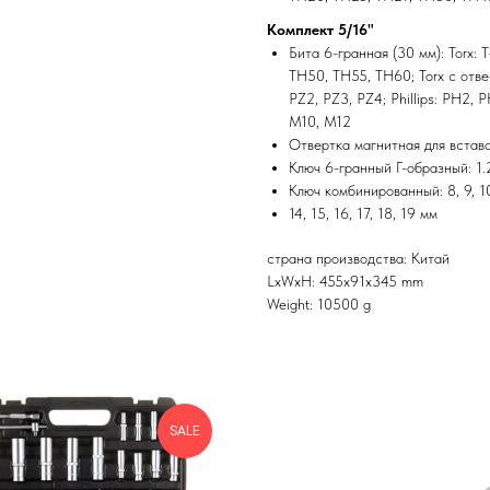
Комплект 5/16"
Бита 6-гранная (30 мм): Torx: 
ТH50, ТH55, ТH60; Torx с отвес
PZ2, PZ3, PZ4; Phillips: PH2, PH
M10, М12
Отвертка магнитная для встав
Ключ 6-гранный Г-образный: 1.25
Ключ комбинированный: 8, 9, 10,
14, 15, 16, 17, 18, 19 мм
страна производства: Китай
LxWxH: 455x91x345 mm
Weight: 10500 g
SALE