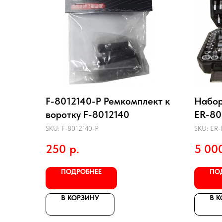
F-8012140-P Ремкомплект к
Набор
воротку F-8012140
ER-80
гранн
SKU:
F-8012140-P
SKU:
ER-
ЭВРИ
250
р.
5 00
ПОДРОБНЕЕ
ПО
В КОРЗИНУ
В 