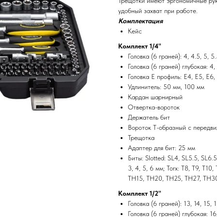
Трещотки имеют эргономичные руко
удобный захват при работе.
Комплектация
Кейс
Комплект 1/4"
Головка (6 граней): 4, 4.5, 5, 5.5
Головка (6 граней) глубокая: 4, 
Головка Е профиль: E4, E5, E6,
Удлинитель: 50 мм, 100 мм
Кардан шарнирный
Отвертка-вороток
Держатель бит
Вороток Т-образный с передви
Трещотка
Адаптер для бит: 25 мм
Биты: Slotted: SL4, SL5.5, SL6.5
3, 4, 5, 6 мм; Torx: T8, T9, T10
TH15, TH20, TH25, TH27, TH3
Комплект 1/2"
Головка (6 граней): 13, 14, 15, 1
Головка (6 граней) глубокая: 16,