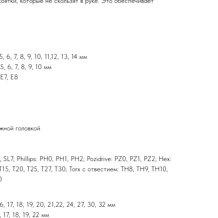
ятки, которые не скользят в руке. Это обеспечивает
, 6, 7, 8, 9, 10, 11,12, 13, 14 мм
5, 6, 7, 8, 9, 10 мм
 E7, E8
жной головкой
, SL7; Phillips: PH0, PH1, PH2; Pozidrive: PZ0, PZ1, PZ2; Hex:
, T15, T20, T25, T27, T30; Torx с отвестием: TH8, TH9, TH10,
0
6, 17, 18, 19, 20, 21,22, 24, 27, 30, 32 мм
 17, 18, 19, 22 мм