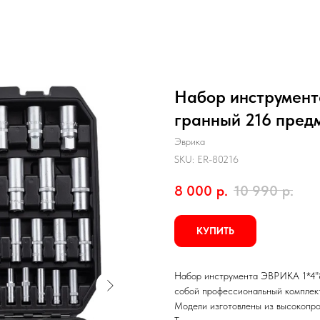
Набор инструмента
гранный 216 пре
Эврика
SKU:
ER-80216
8 000
р.
10 990
р.
КУПИТЬ
Набор инструмента ЭВРИКА 1*4"&1
собой профессиональный комплект
Модели изготовлены из высокопро