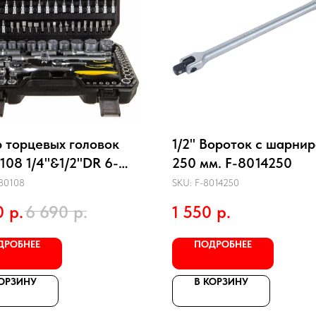
 торцевых головок
1/2" Вороток с шарни
108 1/4"&1/2"DR 6-
250 мм. F-8014250
ый 108 предметов
80108
SKU:
F-8014250
КА
0
р.
6 690
р.
1 550
р.
ДРОБНЕЕ
ПОДРОБНЕЕ
КОРЗИНУ
В КОРЗИНУ