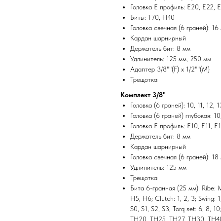
Головка Е профиль: E20, E22, 
Биты: Т70, Н40
Головка свечная (6 граней): 16
Кардан шарнирный
Держатель бит: 8 мм
Удлинитель: 125 мм, 250 мм
Адаптер 3/8""(F) х 1/2""(M)
Трещотка
Комплект 3/8"
Головка (6 граней): 10, 11, 12, 1
Головка (6 граней) глубокая: 10,
Головка Е профиль: E10, E11, E1
Держатель бит: 8 мм
Кардан шарнирный
Головка свечная (6 граней): 18
Удлинитель: 125 мм
Трещотка
Бита 6-гранная (25 мм): Ribe:
Н5, Н6; Clutch: 1, 2, 3; Swing: 1
S0, S1, S2, S3; Torq set: 6, 8, 
TH20, TH25, TH27, TH30, TH40