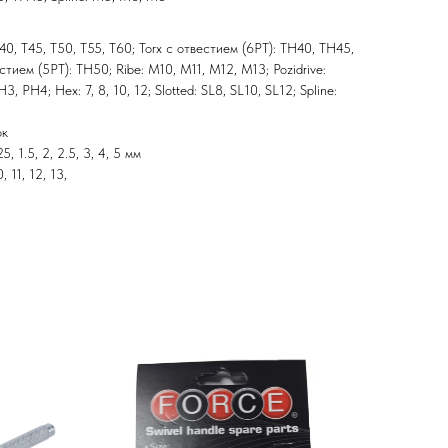
T40, Т45, Т50, Т55, Т60; Torx с отвестием (6PT): TH40, ТH45,
тием (5PT): TH50; Ribe: M10, М11, М12, М13; Pozidrive:
3, PH4; Hex: 7, 8, 10, 12; Slotted: SL8, SL10, SL12; Spline:
ок
, 1.5, 2, 2.5, 3, 4, 5 мм
 11, 12, 13,