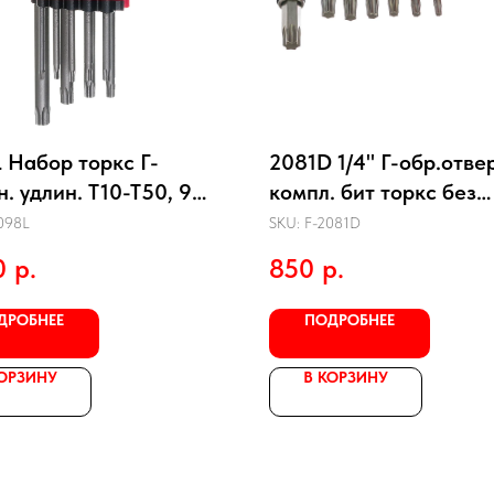
 Набор торкс Г-
2081D 1/4" Г-обр.отве
. удлин. Т10-Т50, 9
компл. бит торкс без
.
отверст. 8пр.
098L
SKU:
F-2081D
0
р.
850
р.
ДРОБНЕЕ
ПОДРОБНЕЕ
КОРЗИНУ
В КОРЗИНУ