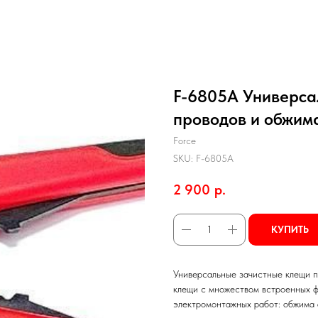
F-6805A Универса
проводов и обжим
Force
SKU:
F-6805A
2 900
р.
КУПИТЬ
Универсальные зачистные клещи п
клещи с множеством встроенных ф
электромонтажных работ: обжима 