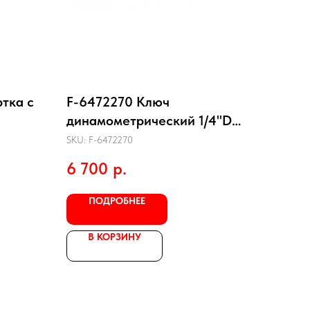
ртка с
F-6472270 Ключ
динамометрический 1/4"DR
5-25 N-М
SKU:
F-6472270
6 700
р.
ПОДРОБНЕЕ
В КОРЗИНУ