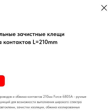
льные зачистные клещи
а контактов L=210mm
роводов и обжима контактов 210мм Force 6805A - ручные
ункций для возможности выполнения широкого спектра
автоклемм, зачистки изоляции, обжима изолированных