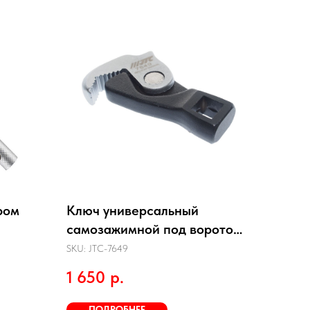
ром
Ключ универсальный
самозажимной под вороток
3/8" JTC-7649
SKU:
JTC-7649
1 650
р.
ПОДРОБНЕЕ