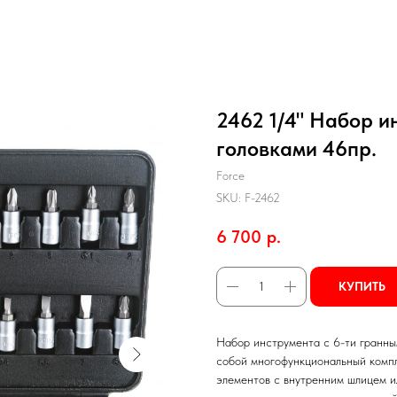
2462 1/4" Набор и
головками 46пр.
Force
SKU:
F-2462
6 700
р.
КУПИТЬ
Набор инструмента с 6-ти гранны
собой многофункциональный комп
элементов с внутренним шлицем и