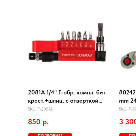
2081A 1/4" Г-обр. компл. бит
80242
крест.+шлиц. с отверткой
mm 24
8пр.
SKU:
F-2081A
SKU:
F-8
850
р.
3 30
ПОДРОБНЕЕ
ПО