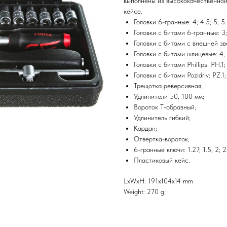
выполнены из высококачественной
кейсе.
Головки 6-гранные: 4; 4.5; 5; 5.5
Головки с битами 6-гранные: 3; 
Головки с битами с внешней зве
Головки с битами шлицевые: 4; 
Головки с битами Phillips: PH.1;
Головки с битами Pozidriv: PZ.1;
Трещотка реверсивная;
Удлинители 50, 100 мм;
Вороток Т-образный;
Удлинитель гибкий;
Кардан;
Отвертка-вороток;
6-гранные ключи: 1.27; 1.5; 2; 2
Пластиковый кейс.
LxWxH: 191x104x14 mm
Weight: 270 g