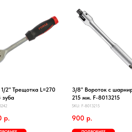
 1/2" Трещотка L=270
3/8" Вороток с шарни
 зуба
215 мм. F-8013215
0242
SKU:
F-8013215
0
р.
900
р.
ДРОБНЕЕ
ПОДРОБНЕЕ