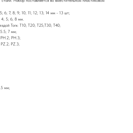
 стали. Набор поставляется во вместительном пластиковом
; 6; 7; 8; 9; 10; 11; 12; 13; 14 мм - 13 шт;
4; 5; 6; 8 мм.
здой Torx: T10; T20; T25;T30; T40;
5.5; 7 мм;
 PH.2; PH.3;
 PZ.2; PZ.3;
.5 мм;