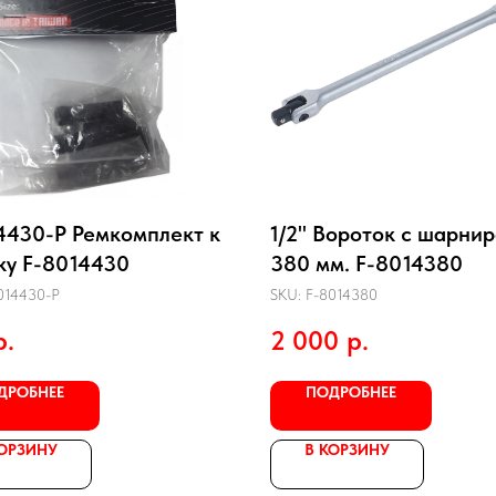
4430-P Ремкомплект к
1/2" Вороток с шарни
ку F-8014430
380 мм. F-8014380
014430-P
SKU:
F-8014380
р.
2 000
р.
ДРОБНЕЕ
ПОДРОБНЕЕ
КОРЗИНУ
В КОРЗИНУ