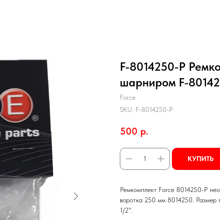
F-8014250-P Ремко
шарниром F-8014
Force
SKU:
F-8014250-P
500
р.
КУПИТЬ
Ремкомплект Force 8014250-P нео
воротка 250 мм 8014250. Размер 
1/2".