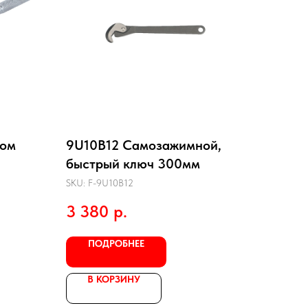
ром
9U10B12 Самозажимной,
быстрый ключ 300мм
SKU:
F-9U10B12
3 380
р.
ПОДРОБНЕЕ
В КОРЗИНУ