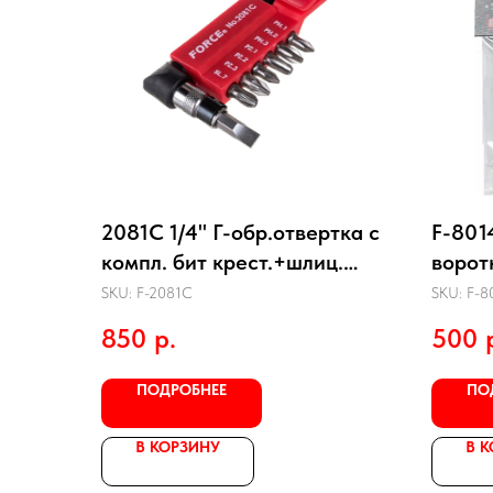
2081C 1/4" Г-обр.отвертка с
F-801
компл. бит крест.+шлиц.
ворот
8пр.
SKU:
F-2081C
SKU:
F-8
850
р.
500
ПОДРОБНЕЕ
ПО
В КОРЗИНУ
В 