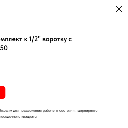
мплект к 1/2" воротку c
250
бходим для поддержания рабочего состояния шарнирного
посадочного квадрата