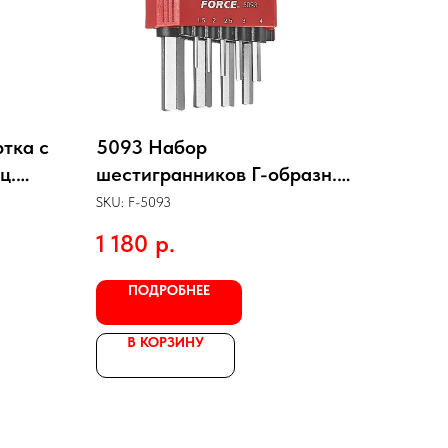
ртка с
5093 Набор
ц.
шестигранников Г-образн.
9пр.
SKU:
F-5093
1 180
р.
ПОДРОБНЕЕ
В КОРЗИНУ