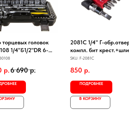
 торцевых головок
2081C 1/4" Г-обр.отве
108 1/4"&1/2"DR 6-
компл. бит крест.+шли
ый 108 предметов
8пр.
80108
SKU:
F-2081C
КА
0
р.
6 690
р.
850
р.
ДРОБНЕЕ
ПОДРОБНЕЕ
КОРЗИНУ
В КОРЗИНУ