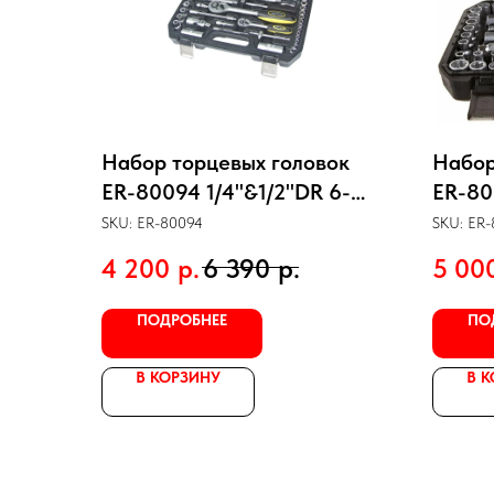
Набор торцевых головок
Набор
ER-80094 1/4"&1/2"DR 6-
ER-80
гранный 94 предмета
гранн
SKU:
ER-80094
SKU:
ER-
ЭВРИКА
ЭВРИ
4 200
р.
6 390
р.
5 00
ПОДРОБНЕЕ
ПО
В КОРЗИНУ
В 