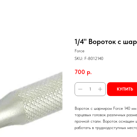
1/4" Вороток с ша
Force
SKU:
F-8012140
700
р.
КУПИТЬ
Вороток с шарниром Force 140 мм 
торцевых головок различных разм
прочной стали. Вороток оснащен 
работать в труднодоступных места