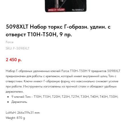
5098XLT Набор торкс Г-образн. удлин. c
отверст Т10Н-Т50Н, 9 пр.
Force
SKU:
F-5098XLT
2 450
р.
Набор Г-образных удлиненных ключей Force Т10Н-Т50Н 9 предметов 5098XLT
предназначен для работы с крепежом, который имеет внутренний шлиц Torx с
отверстием. Ключи имеют Г-образную форму, что максимально снижает усилие
при работе. Инструменты изготовлены из прочной стали и обладают удобным
держателем.
9 ключей Torx - T10H, Т15H, Т20H, Т25H, Т27H, Т30H, Т40H, Т45H, T50H;
Держатель.
LxWxH: 266x119x31 mm
Weight: 870 g