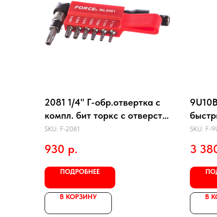
2081 1/4" Г-обр.отвертка с
9U10B
компл. бит торкс с отверст.
быстр
8пр.
SKU:
F-2081
SKU:
F-9
930
р.
3 38
ПОДРОБНЕЕ
ПО
В КОРЗИНУ
В 