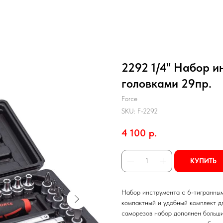
2292 1/4" Набор и
головками 29пр.
Force
SKU:
F-2292
4 100
р.
КУПИТЬ
Набор инструмента с 6-тигранным
компактный и удобный комплект д
саморезов набор дополнен больши