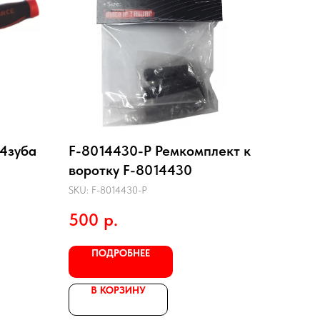
24зуба
F-8014430-P Ремкомплект к
воротку F-8014430
SKU:
F-8014430-P
500
р.
ПОДРОБНЕЕ
В КОРЗИНУ