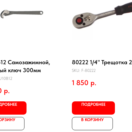
12 Самозажимной,
80222 1/4" Трещотка 
ый ключ 300мм
SKU:
F-80222
U10B12
1 850
р.
0
р.
ДРОБНЕЕ
ПОДРОБНЕЕ
КОРЗИНУ
В КОРЗИНУ