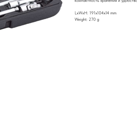
компактность хранения и удобств
LxWxH: 191x104x14 mm
Weight: 270 g