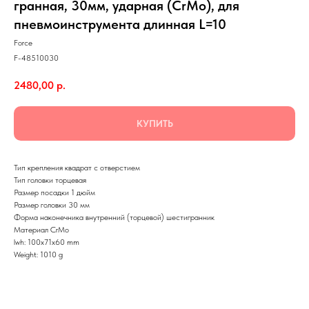
гранная, 30мм, ударная (CrMo), для
пневмоинструмента длинная L=10
Force
F-48510030
2480,00
р.
КУПИТЬ
Тип крепления квадрат с отверстием
Тип головки торцевая
Размер посадки 1 дюйм
Размер головки 30 мм
Форма наконечника внутренний (торцевой) шестигранник
Материал CrMo
lwh: 100x71x60 mm
Weight: 1010 g