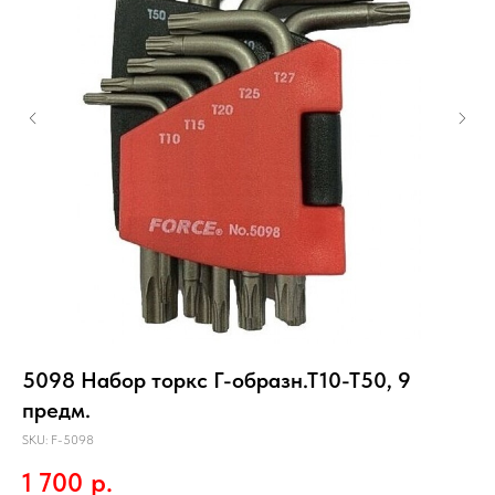
5098 Набор торкс Г-образн.Т10-Т50, 9
43
предм.
ко
SKU:
F-5098
SKU
1 700
р.
5