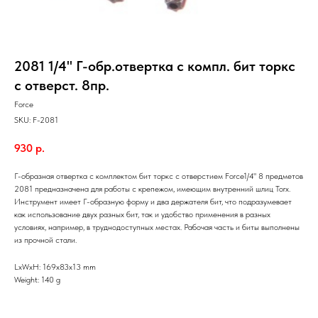
2081 1/4" Г-обр.отвертка с компл. бит торкс
с отверст. 8пр.
Force
SKU:
F-2081
930
р.
Г-образная отвертка с комплектом бит торкс с отверстием Force1/4" 8 предметов
2081 предназначена для работы с крепежом, имеющим внутренний шлиц Torx.
Инструмент имеет Г-образную форму и два держателя бит, что подразумевает
как использование двух разных бит, так и удобство применения в разных
условиях, например, в труднодоступных местах. Рабочая часть и биты выполнены
из прочной стали.
LxWxH: 169x83x13 mm
Weight: 140 g