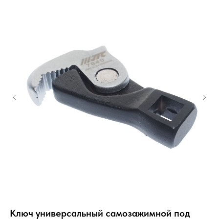
р.
Ключ универсальный самозажимной под
50