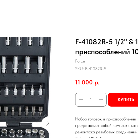
F-41082R-5 1/2" & 
приспособлений 10
Force
SKU:
F-41082R-5
11 000
р.
КУПИТЬ
Набор головок и приспособлений F
представляет собой комплект, ко
демонтажа резьбовых соединений