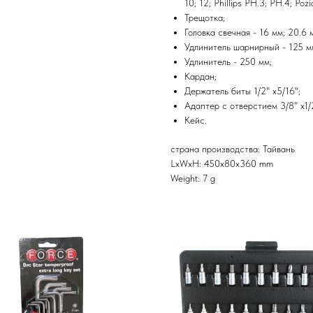
10; 12; Phillips PH.3; PH.4; Pozi
Трещотка;
Головка свечная - 16 мм; 20.6 
Удлинитель шарнирный - 125 м
Удлинитель - 250 мм;
Кардан;
Держатель биты 1/2" x5/16";
Адаптер с отверстием 3/8" x1/
Кейс.
страна производства: Тайвань
LxWxH: 450x80x360 mm
Weight: 7 g