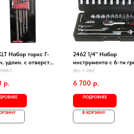
LT Набор торкс Г-
2462 1/4" Набор
. удлин. c отверст
инструмента с 6-ти гр
Т50Н, 9 пр.
головками 46пр.
098XLT
SKU:
F-2462
0
р.
6 700
р.
ДРОБНЕЕ
ПОДРОБНЕЕ
КОРЗИНУ
В КОРЗИНУ