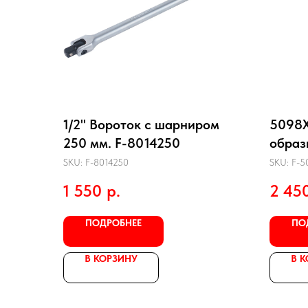
1/2" Вороток с шарниром
5098X
250 мм. F-8014250
образн
Т10Н-
SKU:
F-8014250
SKU:
F-5
1 550
р.
2 45
ПОДРОБНЕЕ
ПО
В КОРЗИНУ
В 