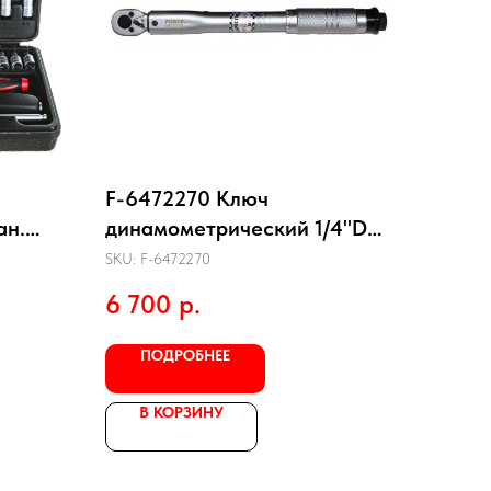
F-6472270 Ключ
ан.
динамометрический 1/4"DR
5-25 N-М
SKU:
F-6472270
6 700
р.
ПОДРОБНЕЕ
В КОРЗИНУ