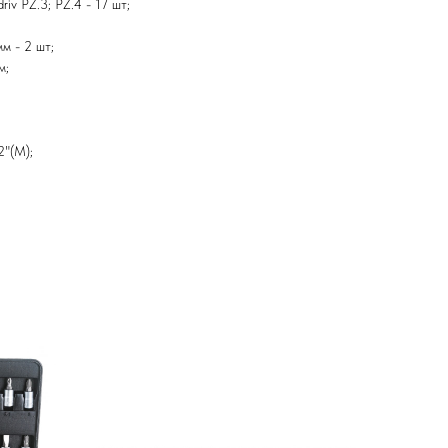
driv PZ.3; PZ.4 - 17 шт;
мм - 2 шт;
м;
2"(M);