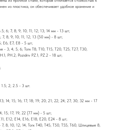
влены из прочной стали, которая отличается стойкостью к
нен из пластика, он обеспечивает удобное хранение и
5; 6; 7; 8; 9; 10; 11; 12; 13; 14 мм - 13 шт;
7; 8; 9; 10; 11; 12; 13 (50 мм) - 8 шт;
; E6; E7; E8 - 5 шт;
- 3; 4; 5; 6; Torx T8; T10; T15; T20; T25; T27; T30;
H.1; PH.2; Pozidriv PZ.1; PZ.2 - 18 шт;
;
1.5; 2; 2.5 - 3 шт.
3; 14; 15; 16; 17; 18; 19; 20; 21; 22; 24; 27; 30; 32 мм - 17
 15; 17; 19; 22 (77 мм) - 5 шт;
11; E12; E14; E16; E18; E20; E24 - 8 шт;
7; 8; 10; 12; 14; Torx T40; T45; T50; T55; T60; Шлицевые 8;