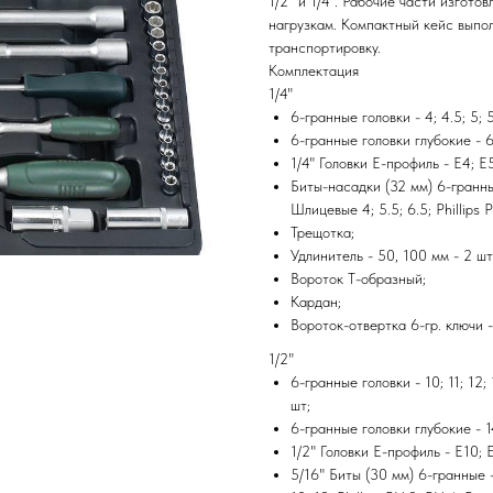
1/2" и 1/4". Рабочие части изгото
нагрузкам. Компактный кейс выпол
транспортировку.
Комплектация
1/4"
6-гранные головки - 4; 4.5; 5; 5.
6-гранные головки глубокие - 6; 
1/4" Головки Е-профиль - E4; E5
Биты-насадки (32 мм) 6-гранные 
Шлицевые 4; 5.5; 6.5; Phillips P
Трещотка;
Удлинитель - 50, 100 мм - 2 шт
Вороток Т-образный;
Кардан;
Вороток-отвертка 6-гр. ключи - 
1/2"
6-гранные головки - 10; 11; 12; 1
шт;
6-гранные головки глубокие - 14;
1/2" Головки Е-профиль - E10; E
5/16" Биты (30 мм) 6-гранные - 