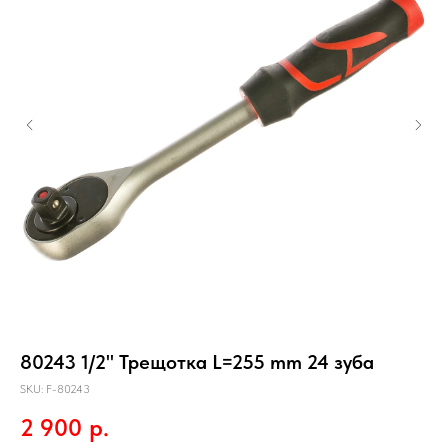
80243 1/2" Трещотка L=255 mm 24 зуба
51
об
SKU:
F-80243
SKU
2 900
р.