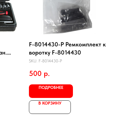
F-8014430-P Ремкомплект к
ан.
воротку F-8014430
SKU:
F-8014430-P
500
р.
ПОДРОБНЕЕ
В КОРЗИНУ