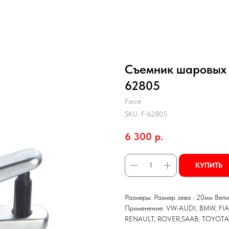
Съемник шаровых 
62805
Force
SKU:
F-62805
6 300
р.
КУПИТЬ
Размеры: Размер зева : 20мм Вел
Применение: VW-AUDI, BMW, FI
RENAULT, ROVER,SAAB, TOYOTA