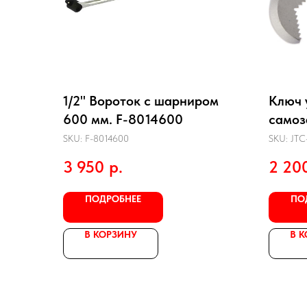
1/2" Вороток с шарниром
Ключ 
600 мм. F-8014600
самоз
1/2" J
SKU:
F-8014600
SKU:
JTC
3 950
р.
2 20
ПОДРОБНЕЕ
ПО
В КОРЗИНУ
В 