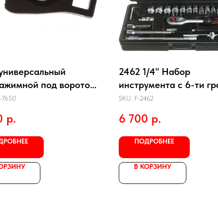
универсальный
2462 1/4" Набор
ажимной под вороток
инструмента с 6-ти гр
TC-7650
головками 46пр.
-7650
SKU:
F-2462
0
р.
6 700
р.
ДРОБНЕЕ
ПОДРОБНЕЕ
КОРЗИНУ
В КОРЗИНУ