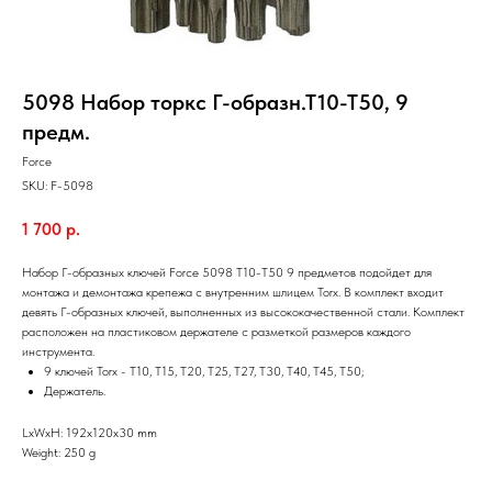
5098 Набор торкс Г-образн.Т10-Т50, 9
предм.
Force
SKU:
F-5098
1 700
р.
Набор Г-образных ключей Force 5098 Т10-Т50 9 предметов подойдет для
монтажа и демонтажа крепежа с внутренним шлицем Torx. В комплект входит
девять Г-образных ключей, выполненных из высококачественной стали. Комплект
расположен на пластиковом держателе с разметкой размеров каждого
инструмента.
9 ключей Torx - T10, Т15, Т20, Т25, Т27, Т30, Т40, Т45, T50;
Держатель.
LxWxH: 192x120x30 mm
Weight: 250 g