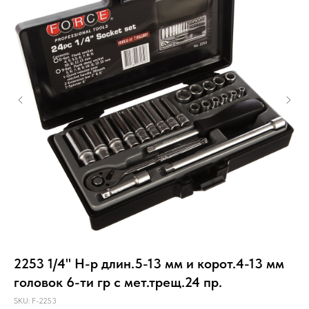
2253 1/4" Н-р длин.5-13 мм и корот.4-13 мм
К
головок 6-ти гр с мет.трещ.24 пр.
во
SKU:
F-2253
SKU