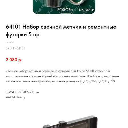
64101 Набор свечной метчик и ремонтные
футорки 5 пр.
Force
SKU:
F-64101
2 080
р.
Свечной набор: метчик и ремонтные футорки 5шт Force 64101 служит для
восстановления сорванной резьбы под свечи зажигания. В наборе представлен
метчик и 4 ремонтные футорки различных размеров (3/8"; 7/16"; 5/8"; 13/16").
LxWxH: 160x82x21 mm
Weight: 166 g