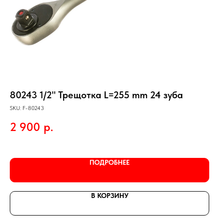
80243 1/2" Трещотка L=255 mm 24 зуба
Н
1/
SKU:
F-80243
Э
SKU
2 900
р.
8
ПОДРОБНЕЕ
В КОРЗИНУ