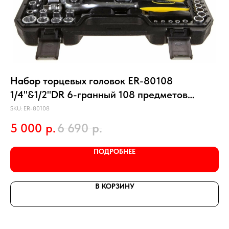
Набор торцевых головок ER-80108
24
1/4"&1/2"DR 6-гранный 108 предметов
г
ЭВРИКА
SKU:
ER-80108
SKU
5 000
р.
6 690
р.
6
ПОДРОБНЕЕ
В КОРЗИНУ