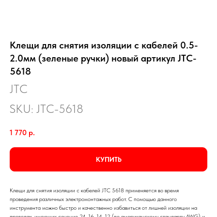
Клещи для снятия изоляции с кабелей 0.5-
2.0мм (зеленые ручки) новый артикул JTC-
5618
JTC
SKU:
JTC-5618
1 770
р.
КУПИТЬ
Клещи для снятия изоляции с кабелей JTC 5618 применяется во время
проведения различных электромонтажных работ. С помощью данного
инструмента можно быстро и качественно избавиться от лишней изоляции на
проводах, имеющих сечение 24, 16, 14, 12 (по американскому стандарту AWG) и