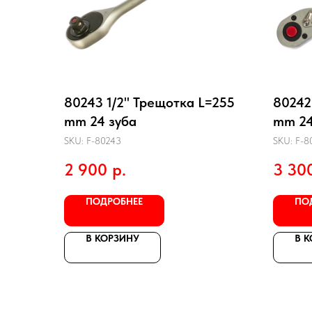
80243 1/2" Трещотка L=255
80242
mm 24 зуба
mm 24
SKU:
F-80243
SKU:
F-8
2 900
р.
3 30
ПОДРОБНЕЕ
ПО
В КОРЗИНУ
В 