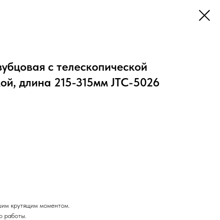
зубцовая с телескопической
ой, длина 215-315мм JTC-5026
шим крутящим моментом.
о работы.