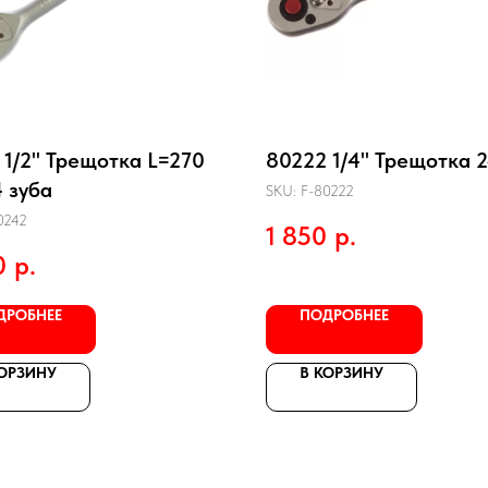
 1/2" Трещотка L=270
80222 1/4" Трещотка 
 зуба
SKU:
F-80222
0242
1 850
р.
0
р.
ДРОБНЕЕ
ПОДРОБНЕЕ
КОРЗИНУ
В КОРЗИНУ