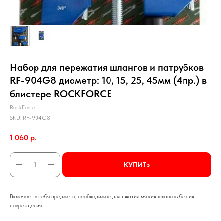
Набор для пережатия шлангов и патрубков
RF-904G8 диаметр: 10, 15, 25, 45мм (4пр.) в
блистере ROCKFORCE
RockForce
SKU:
RF-904G8
1 060
р.
КУПИТЬ
Включает в себя предметы, необходимые для сжатия мягких шлангов без их
повреждения.