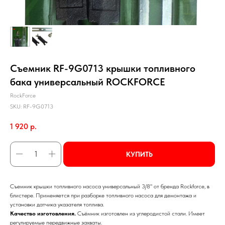
Съемник RF-9G0713 крышки топливного
бака универсальный ROCKFORCE
RockForce
SKU:
RF-9G0713
1 920
р.
КУПИТЬ
Съемник крышки топливного насоса универсальный 3/8" от бренда Rockforce, в
блистере. Применяется при разборке топливного насоса для демонтажа и
установки датчика указателя топлива.
Качество изготовления.
Съёмник изготовлен из углеродистой стали. Имеет
регулируемые передвижные захваты.