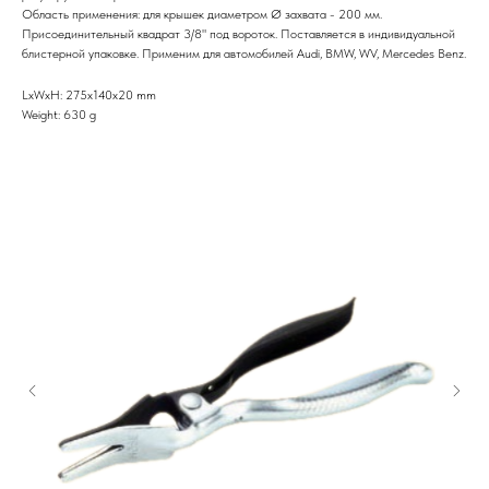
Область применения: для крышек диаметром Ø захвата - 200 мм.
Присоединительный квадрат 3/8" под вороток. Поставляется в индивидуальной
блистерной упаковке. Применим для автомобилей Audi, BMW, WV, Mercedes Benz.
LxWxH: 275x140x20 mm
Weight: 630 g